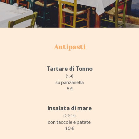
Antipasti
Tartare di Tonno
(1, 4)
su panzanella
9 €
Insalata di mare
(2, 9, 14)
con taccole e patate
10 €