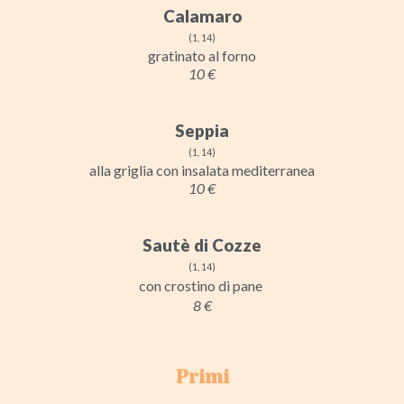
Calamaro
(1, 14)
gratinato al forno
10 €
Seppia
(1, 14)
alla griglia con insalata mediterranea
10 €
Sautè di Cozze
(1, 14)
con crostino di pane
8 €
Primi