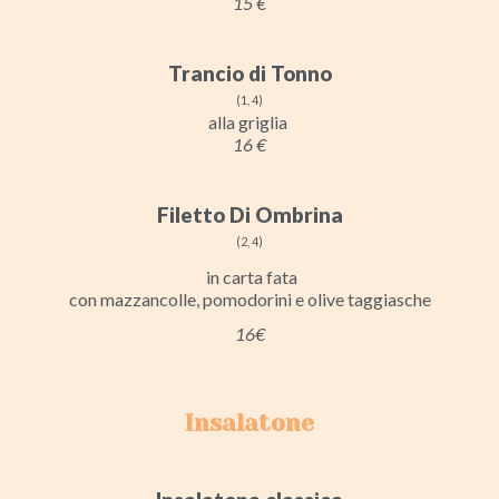
15 €
Trancio di Tonno
(1, 4)
alla griglia
16 €
Filetto Di Ombrina
(2, 4)
in carta fata
con mazzancolle, pomodorini e olive taggiasche
16€
Insalatone