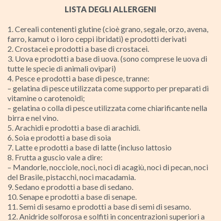
LISTA DEGLI ALLERGENI
1. Cereali contenenti glutine (cioè grano, segale, orzo, avena,
farro, kamut o i loro ceppi ibridati) e prodotti derivati
2. Crostacei e prodotti a base di crostacei.
3. Uova e prodotti a base di uova. (sono comprese le uova di
tutte le specie di animali ovipari)
4. Pesce e prodotti a base di pesce, tranne:
– gelatina di pesce utilizzata come supporto per preparati di
vitamine o carotenoidi;
– gelatina o colla di pesce utilizzata come chiarificante nella
birra e nel vino.
5. Arachidi e prodotti a base di arachidi.
6. Soia e prodotti a base di soia
7. Latte e prodotti a base di latte (incluso lattosio
8. Frutta a guscio vale a dire:
– Mandorle, nocciole, noci, noci di acagiù, noci di pecan, noci
del Brasile, pistacchi, noci macadamia.
9. Sedano e prodotti a base di sedano.
10. Senape e prodotti a base di senape.
11. Semi di sesamo e prodotti a base di semi di sesamo.
12. Anidride solforosa e solfiti in concentrazioni superiori a