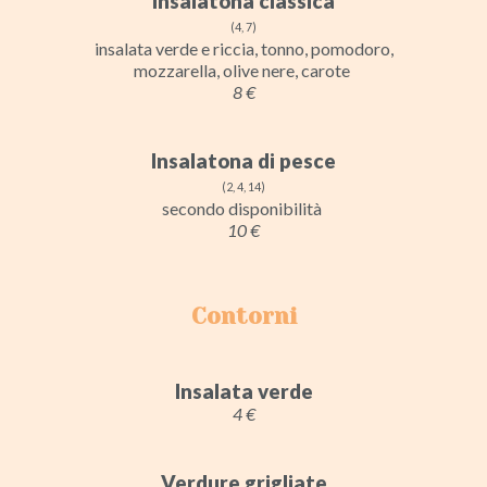
Insalatona classica
(4, 7)
insalata verde e riccia, tonno, pomodoro,
mozzarella, olive nere, carote
8 €
Insalatona di pesce
(2, 4, 14)
secondo disponibilità
10 €
Contorni
Insalata verde
4 €
Verdure grigliate