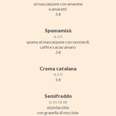
al mascarpone con amarene
e amaretti
5 €
Spumamisù
(1, 3, 7)
spuma al mascarpone con savoiardi,
caffè e cacao amaro
5 €
Crema catalana
(1, 3, 7)
5 €
Semifreddo
(1, 3, 5, 7, 8, 10)
al pistacchio
con granella di nocciole