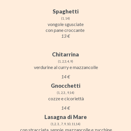
Spaghetti
(1, 14)
vongole sgusciate
con pane croccante
13 €
Chitarrina
(1, 2,3, 4, 9)
verdurine al curry e mazzancolle
14 €
Gnocchetti
(1, 2,3, , 9,14)
cozze e cicoriettà
14 €
Lasagna di Mare
(1,2, 3, , 7, 9, 10, 11,14)
con stracciata, seppie, mazzancolle e zucchine